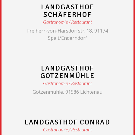
LANDGASTHOF
SCHÄFERHOF
Gastronomie
Restaurant
Freiherr-von-Harsdorfstr. 18, 91174
Spalt/Enderndorf
LANDGASTHOF
GOTZENMÜHLE
Gastronomie
Restaurant
Gotzenmühle, 91586 Lichtenau
LANDGASTHOF CONRAD
Gastronomie
Restaurant