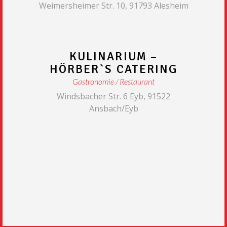
Weimersheimer Str. 10, 91793 Alesheim
KULINARIUM –
HÖRBER`S CATERING
Gastronomie
Restaurant
Windsbacher Str. 6 Eyb, 91522
Ansbach/Eyb