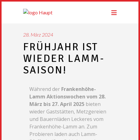
28. März 2024
FRÜHJAHR IST
WIEDER LAMM-
SAISON!
Während der
Frankenhöhe-
Lamm Aktionswochen vom 28.
März bis 27. April 2025
bieten
wieder Gaststätten, Metzgereien
und Bauernläden Leckeres vom
Frankenhöhe-Lamm an. Zum
Probieren laden auch Lamm-