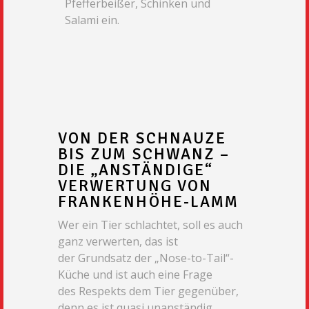
Pfefferbeißer, Schinken und
Salami ein.
VON DER SCHNAUZE
BIS ZUM SCHWANZ –
DIE „ANSTÄNDIGE“
VERWERTUNG VON
FRANKENHÖHE-LAMM
Wer ein Tier schlachtet, soll es auch
ganz verwerten, das ist
der
Grundsatz der „Nose-to-Tail“-
Küche und ist auch eine Frage
des
Respekts dem Tier gegenüber,
denn es ist quasi unanständig