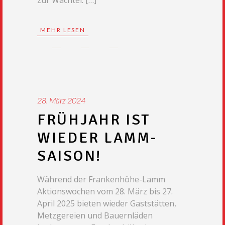
zur Wachtel. […]
MEHR LESEN
28. März 2024
FRÜHJAHR IST
WIEDER LAMM-
SAISON!
Während der Frankenhöhe-Lamm
Aktionswochen vom 28. März bis 27.
April 2025 bieten wieder Gaststätten,
Metzgereien und Bauernläden