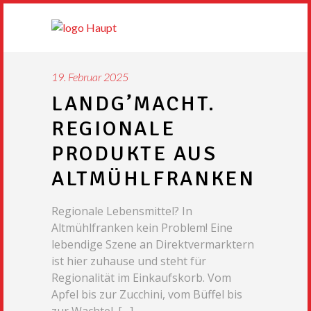
19. Februar 2025
LANDG’MACHT.
REGIONALE
PRODUKTE AUS
ALTMÜHLFRANKEN
Regionale Lebensmittel? In
Altmühlfranken kein Problem! Eine
lebendige Szene an Direktvermarktern
ist hier zuhause und steht für
Regionalität im Einkaufskorb. Vom
Apfel bis zur Zucchini, vom Büffel bis