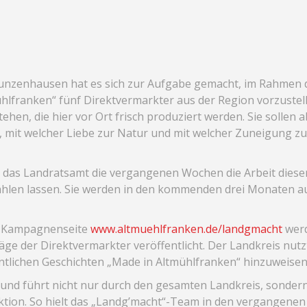
nzenhausen hat es sich zur Aufgabe gemacht, im Rahmen 
lfranken“ fünf Direktvermarkter aus der Region vorzustelle
stehen, die hier vor Ort frisch produziert werden. Sie sollen 
l, mit welcher Liebe zur Natur und mit welcher Zuneigung 
das Landratsamt die vergangenen Wochen die Arbeit dieser
zählen lassen. Sie werden in den kommenden drei Monaten a
en Kampagnenseite
www.altmuehlfranken.de/landgmacht
werd
äge der Direktvermarkter veröffentlicht. Der Landkreis nut
ntlichen Geschichten „Made in Altmühlfranken“ hinzuweisen
 und führt nicht nur durch den gesamten Landkreis, sondern
ktion. So hielt das „Landg’macht“-Team in den vergangen