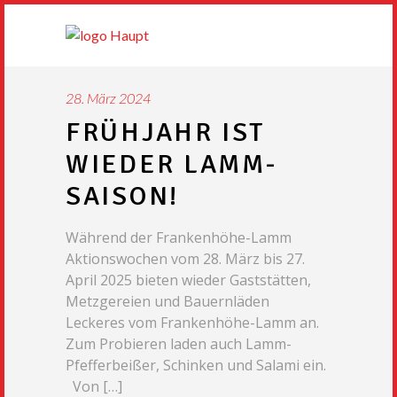
28. März 2024
FRÜHJAHR IST
WIEDER LAMM-
SAISON!
Während der Frankenhöhe-Lamm
Aktionswochen vom 28. März bis 27.
April 2025 bieten wieder Gaststätten,
Metzgereien und Bauernläden
Leckeres vom Frankenhöhe-Lamm an.
Zum Probieren laden auch Lamm-
Pfefferbeißer, Schinken und Salami ein.
Von […]