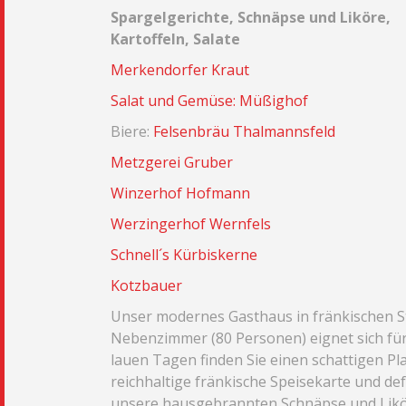
Spargelgerichte, Schnäpse und Liköre,
Kartoffeln, Salate
Merkendorfer Kraut
Salat und Gemüse: Müßighof
Biere:
Felsenbräu Thalmannsfeld
Metzgerei Gruber
Winzerhof Hofmann
Werzingerhof Wernfels
Schnell´s Kürbiskerne
Kotzbauer
Unser modernes Gasthaus in fränkischen Sti
Nebenzimmer (80 Personen) eignet sich für
lauen Tagen finden Sie einen schattigen Pla
reichhaltige fränkische Speisekarte und de
unsere hausgebrannten Schnäpse und Liköre