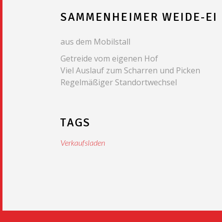
SAMMENHEIMER WEIDE-EI
aus dem Mobilstall
Getreide vom eigenen Hof
Viel Auslauf zum Scharren und Picken
Regelmäßiger Standortwechsel
TAGS
Verkaufsladen