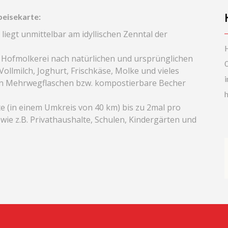
peisekarte:
liegt unmittelbar am idyllischen Zenntal der
H
n Hofmolkerei nach natürlichen und ursprünglichen
ollmilch, Joghurt, Frischkäse, Molke und vieles
en Mehrwegflaschen bzw. kompostierbare Becher
h
te (in einem Umkreis von 40 km) bis zu 2mal pro
ie z.B. Privathaushalte, Schulen, Kindergärten und