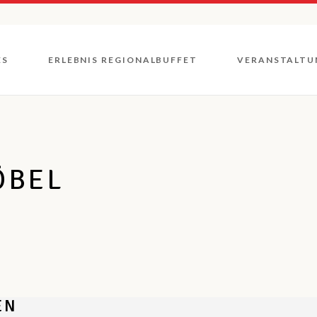
Unsere
Direktvermarkter
ES
ERLEBNIS REGIONALBUFFET
VERANSTALTU
Unsere
Gastronomen
Genuss Rad- und
Wandertouren
Unsere
Rückblicke
Wochenmärkte
Direktvermarkter
Unsere
ÖBEL
Gastronomen
Genuss Rad- und
Wandertouren
Wochenmärkte
EN