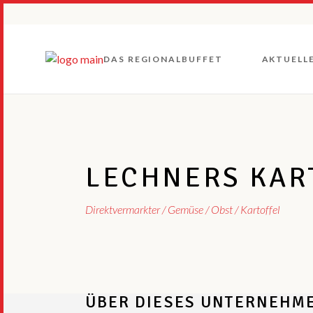
Unsere Wurzeln
Unsere Kriterien
DAS REGIONALBUFFET
AKTUELL
Gruppen und
Vorstände
Unsere Wurzeln
Unsere Kriterien
Gruppen und
LECHNERS KAR
Vorstände
Direktvermarkter
Gemüse / Obst / Kartoffel
ÜBER DIESES UNTERNEHM