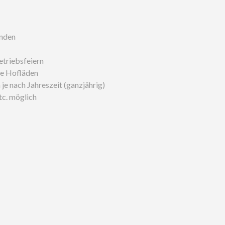
unden
etriebsfeiern
ie Hofläden
je nach Jahreszeit (ganzjährig)
tc. möglich