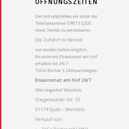
ÖFFNUNGSZEITEN
Derzeit empfehlen wir unter der
Telefonnummer 09873 1205
einen Termin zu vereinbaren.
Die Zufahrt ist derzeit
von beiden Seiten möglich.
An unserem Eisautomat am Hof
erhalten Sie 24/7
ToGo Becher 1 Literpackungen.
Eisautomat am Hof 24/7
Werzingerhof Wernfels
Stiegelmühler Str. 10
91174 Spalt – Wernfels
Verkauf von:
ToGo Becher mit Löffel