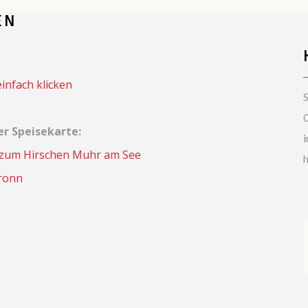
EN
infach klicken
S
er Speisekarte:
i
zum Hirschen Muhr am See
h
bronn