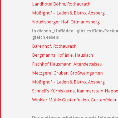
Landhotel Böhm, Rothaurach
Müßighof – Laden & Bistro, Absberg
Noudlsberger Hof, Ottmannsberg
In diesen „Hofläden“ gibt es Klein-Pac
gleich essen:
Bärenhof, Rothaurach
Bergmanns Hoflädle, Hauslach
Fischhof Hausmann, Altendettelsau
Metzgerei Gruber, Großweingarten
Müßighof – Laden & Bistro, Absberg
Schnell´s Kürbiskerne, Kammerstein-Nepp
Winkler Mühle Gustenfelden, Gustenfelden
Des weiteren arbeiten wir mit folgend