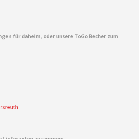
kungen für daheim, oder unsere ToGo Becher zum
ersreuth
en Lieferanten zusammen: