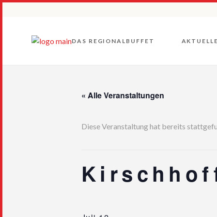
Unsere Wurzeln
Unsere Kriterien
DAS REGIONALBUFFET
AKTUELL
Gruppen und
Vorstände
Unsere Wurzeln
« Alle Veranstaltungen
Unsere Kriterien
Gruppen und
Vorstände
Diese Veranstaltung hat bereits stattgef
Kirschhof