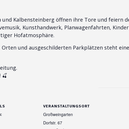
 und Kalbensteinberg öffnen ihre Tore und feiern d
 Livemusik, Kunsthandwerk, Planwagenfahrten, Kind
artiger Hofatmosphäre.
 Orten und ausgeschilderten Parkplätzen steht ein
eitung.
 🍒
ILS
VERANSTALTUNGSORT
:
Großweingarten
Dorfstr. 67