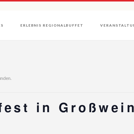
Unsere
Direktvermarkter
ES
ERLEBNIS REGIONALBUFFET
VERANSTALTU
Unsere
Gastronomen
Genuss Rad- und
Wandertouren
Unsere
Rückblicke
Wochenmärkte
Direktvermarkter
Unsere
Gastronomen
unden.
Genuss Rad- und
Wandertouren
Wochenmärkte
fest in Großwei