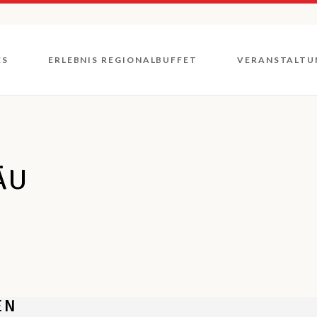
Unsere
Direktvermarkter
ES
ERLEBNIS REGIONALBUFFET
VERANSTALTU
Unsere
Gastronomen
Genuss Rad- und
Wandertouren
Unsere
Rückblicke
Wochenmärkte
Direktvermarkter
Unsere
ÄU
Gastronomen
Genuss Rad- und
Wandertouren
Wochenmärkte
EN